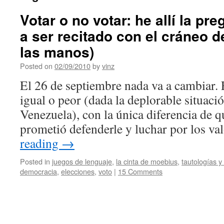
Votar o no votar: he allí la pr
a ser recitado con el cráneo d
las manos)
Posted on
02/09/2010
by
vinz
El 26 de septiembre nada va a cambiar. E
igual o peor (dada la deplorable situac
Venezuela), con la única diferencia de q
prometió defenderle y luchar por los v
reading
→
Posted in
juegos de lenguaje
,
la cinta de moebius
,
tautologías y
democracia
,
elecciones
,
voto
|
15 Comments