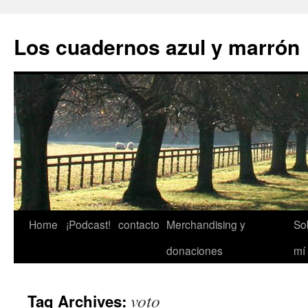
Skip
to
Los cuadernos azul y marrón
content
Home
¡Podcast!
contacto
Merchandising y
So
donaciones
mí
voto
Tag Archives: