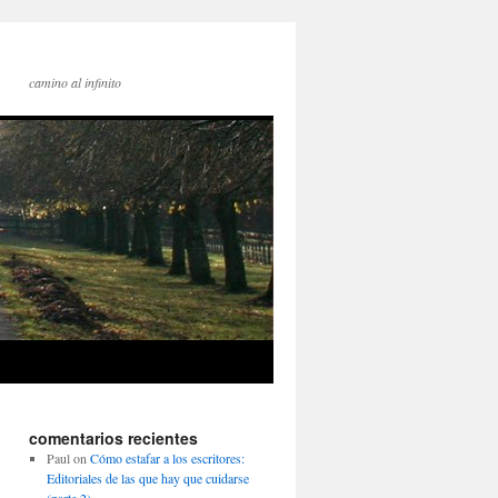
camino al infinito
comentarios recientes
Paul
on
Cómo estafar a los escritores:
Editoriales de las que hay que cuidarse