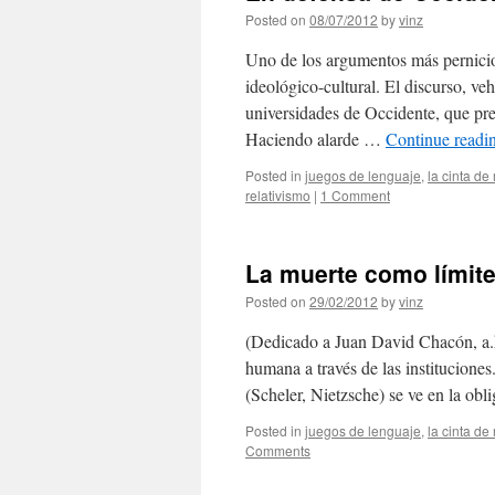
Posted on
08/07/2012
by
vinz
Uno de los argumentos más pernicio
ideológico-cultural. El discurso, ve
universidades de Occidente, que pre
Haciendo alarde …
Continue readi
Posted in
juegos de lenguaje
,
la cinta d
relativismo
|
1 Comment
La muerte como límit
Posted on
29/02/2012
by
vinz
(Dedicado a Juan David Chacón, a.k
humana a través de las instituciones
(Scheler, Nietzsche) se ve en la ob
Posted in
juegos de lenguaje
,
la cinta d
Comments