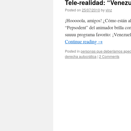
Tele-realidad: “Venezu
Posted on
25/07/2010
by
vinz
¡Hooooola, amigos! ¿Cómo están all
“Pepsodent” del animador brilla com
suuuu programa favorito: ¡Venezuela
Continue reading
→
Posted in
personas que deberíamos apedre
derecha autocrática
|
2 Comments