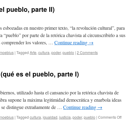
l pueblo, parte II)
 esbozadas en nuestro primer texto, “la revolución cultural”, para
ra “pueblo” por parte de la retórica chavista al circunscribirlo a sus
os comprender los valores, …
Continue reading
→
e moebius
|
Tagged
Arte
,
cultura
,
poder
,
pueblo
|
2 Comments
(qué es el pueblo, parte I)
ernos, utilizado hasta el cansancio por la retórica chavista de
abra supone la máxima legitimidad democrática y enarbola ideas
do, se distingue extrañamente de …
Continue reading
→
on
e moebius
|
Tagged
cultura
,
igualdad
,
justicia
,
poder
,
pueblo
|
Comments Off
La
revoluci
cultural