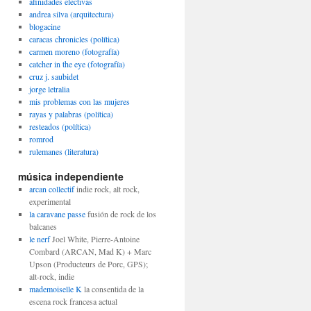
afinidades electivas
andrea silva (arquitectura)
blogacine
caracas chronicles (política)
carmen moreno (fotografía)
catcher in the eye (fotografía)
cruz j. saubidet
jorge letralia
mis problemas con las mujeres
rayas y palabras (política)
resteados (política)
romrod
rulemanes (literatura)
música independiente
arcan collectif
indie rock, alt rock,
experimental
la caravane passe
fusión de rock de los
balcanes
le nerf
Joel White, Pierre-Antoine
Combard (ARCAN, Mad K) + Marc
Upson (Producteurs de Porc, GPS);
alt-rock, indie
mademoiselle K
la consentida de la
ón
escena rock francesa actual