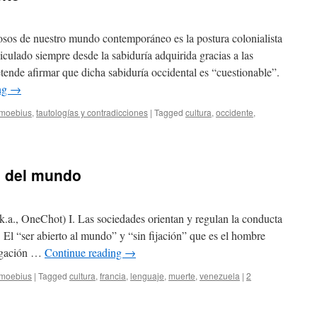
sos de nuestro mundo contemporáneo es la postura colonialista
hiculado siempre desde la sabiduría adquirida gracias a las
tende afirmar que dicha sabiduría occidental es “cuestionable”.
ng
→
e moebius
,
tautologías y contradicciones
|
Tagged
cultura
,
occidente
,
e del mundo
.a., OneChot) I. Las sociedades orientan y regulan la conducta
. El “ser abierto al mundo” y “sin fijación” que es el hombre
ligación …
Continue reading
→
e moebius
|
Tagged
cultura
,
francia
,
lenguaje
,
muerte
,
venezuela
|
2