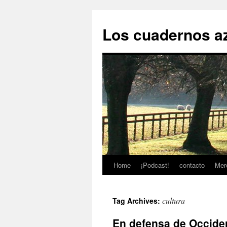
Skip
to
Los cuadernos a
content
Home
¡Podcast!
contacto
Mer
cultura
Tag Archives:
En defensa de Occide