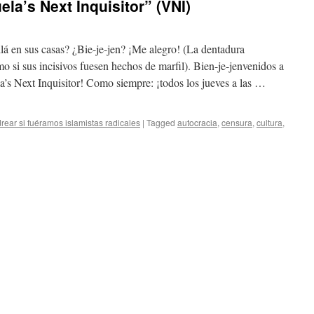
ela’s Next Inquisitor” (VNI)
(qué
es
el
pueblo,
á en sus casas? ¿Bie-je-jen? ¡Me alegro! (La dentadura
parte
o si sus incisivos fuesen hechos de marfil). Bien-je-jenvenidos a
I)
’s Next Inquisitor! Como siempre: ¡todos los jueves a las …
ar si fuéramos islamistas radicales
|
Tagged
autocracia
,
censura
,
cultura
,