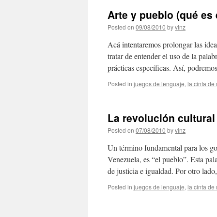
Arte y pueblo (qué es e
Posted on
09/08/2010
by
vinz
Acá intentaremos prolongar las ideas
tratar de entender el uso de la palab
prácticas específicas. Así, podrem
Posted in
juegos de lenguaje
,
la cinta d
La revolución cultural 
Posted on
07/08/2010
by
vinz
Un término fundamental para los gobi
Venezuela, es “el pueblo”. Esta pal
de justicia e igualdad. Por otro la
Posted in
juegos de lenguaje
,
la cinta d