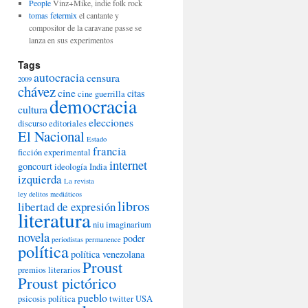
People
Vinz+Mike, indie folk rock
tomas fetermix
el cantante y
compositor de la caravane passe se
lanza en sus experimentos
Tags
autocracia
censura
2009
chávez
cine
citas
cine guerrilla
democracia
cultura
elecciones
discurso
editoriales
El Nacional
Estado
francia
ficción experimental
internet
goncourt
ideología
India
izquierda
La revista
ley delitos mediáticos
libros
libertad de expresión
literatura
niu imaginarium
novela
poder
periodistas
permanence
política
política venezolana
Proust
premios literarios
Proust pictórico
pueblo
psicosis política
twitter
USA