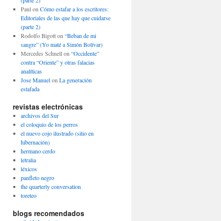
(parte 2)
Paul
on
Cómo estafar a los escritores:
Editoriales de las que hay que cuidarse
(parte 2)
Rodolfo Bigott
on
“Beban de mi
sangre” (Yo maté a Simón Bolívar)
Mercedes Schnell
on
“Occidente”
contra “Oriente” y otras falacias
analíticas
Jose Manuel
on
La generación
estafada
revistas electrónicas
archivos del Sur
el coloquio de los perros
el nuevo cojo ilustrado (sitio en
hibernación)
hermano cerdo
letralia
léxicos
panfleto negro
the quarterly conversation
toreteo
blogs recomendados