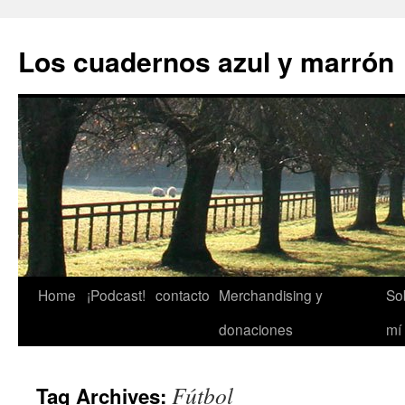
Skip
to
Los cuadernos azul y marrón
content
Home
¡Podcast!
contacto
Merchandising y
So
donaciones
mí
Fútbol
Tag Archives: