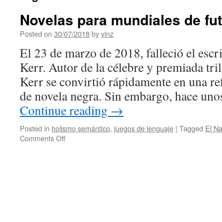
Novelas para mundiales de futb
Posted on
30/07/2018
by
vinz
El 23 de marzo de 2018, falleció el escri
Kerr. Autor de la célebre y premiada tri
Kerr se convirtió rápidamente en una re
de novela negra. Sin embargo, hace un
Continue reading
→
Posted in
holismo semántico
,
juegos de lenguaje
|
Tagged
El Na
on
Comments Off
Novelas
para
mundiales
de
futbol:
Phillip
Kerr