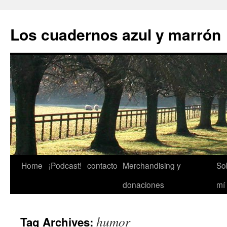
Skip
to
Los cuadernos azul y marrón
content
Home
¡Podcast!
contacto
Merchandising y
So
donaciones
mí
humor
Tag Archives: