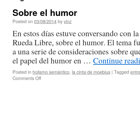
Sobre el humor
Posted on
03/08/2014
by
vinz
En estos días estuve conversando con la
Rueda Libre, sobre el humor. El tema fu
a una serie de consideraciones sobre qué
el papel del humor en …
Continue read
Posted in
holismo semántico
,
la cinta de moebius
|
Tagged
entr
on
Comments Off
Sobre
el
humor