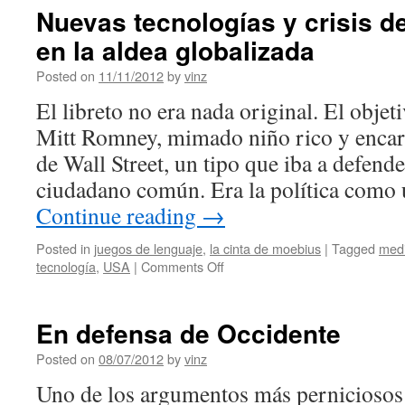
vengador
Nuevas tecnologías y crisis d
(“Yo
en la aldea globalizada
maté
a
Posted on
11/11/2012
by
vinz
Simón
Bolívar”)
El libreto no era nada original. El objet
Mitt Romney, mimado niño rico y enca
de Wall Street, un tipo que iba a defend
ciudadano común. Era la política como 
Continue reading
→
Posted in
juegos de lenguaje
,
la cinta de moebius
|
Tagged
med
on
tecnología
,
USA
|
Comments Off
Nuevas
tecnologías
y
En defensa de Occidente
crisis
de
Posted on
08/07/2012
by
vinz
representación
Uno de los argumentos más pernicioso
en