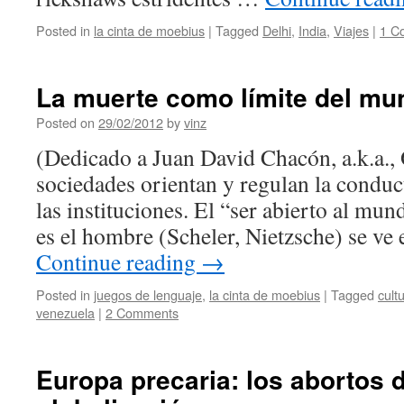
Posted in
la cinta de moebius
|
Tagged
Delhi
,
India
,
Viajes
|
1 C
La muerte como límite del mu
Posted on
29/02/2012
by
vinz
(Dedicado a Juan David Chacón, a.k.a.,
sociedades orientan y regulan la conduc
las instituciones. El “ser abierto al mun
es el hombre (Scheler, Nietzsche) se ve
Continue reading
→
Posted in
juegos de lenguaje
,
la cinta de moebius
|
Tagged
cult
venezuela
|
2 Comments
Europa precaria: los abortos d