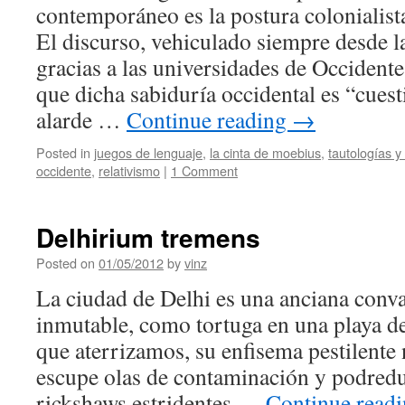
la
contemporáneo es la postura colonialista
aldea
El discurso, vehiculado siempre desde l
globalizada
gracias a las universidades de Occidente
que dicha sabiduría occidental es “cues
alarde …
Continue reading
→
Posted in
juegos de lenguaje
,
la cinta de moebius
,
tautologías y
occidente
,
relativismo
|
1 Comment
Delhirium tremens
Posted on
01/05/2012
by
vinz
La ciudad de Delhi es una anciana conva
inmutable, como tortuga en una playa d
que aterrizamos, su enfisema pestilente
escupe olas de contaminación y podredu
rickshaws estridentes …
Continue read