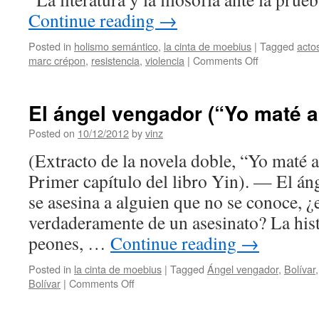
Continue reading
→
Posted in
holismo semántico
,
la cinta de moebius
|
Tagged
acto
on
marc crépon
,
resistencia
,
violencia
|
Comments Off
Literatura
y
filosofía
El ángel vengador (“Yo maté a
contra
la
Posted on
10/12/2012
by
vinz
violencia
(Extracto de la novela doble, “Yo maté 
del
lenguaje
Primer capítulo del libro Yin). — El á
se asesina a alguien que no se conoce, ¿
verdaderamente de un asesinato? La hist
peones, …
Continue reading
→
Posted in
la cinta de moebius
|
Tagged
Ángel vengador
,
Bolívar
on
Bolívar
|
Comments Off
El
ángel