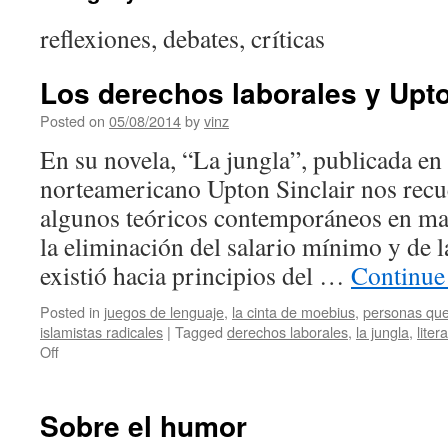
reflexiones, debates, críticas
Los derechos laborales y Upto
Posted on
05/08/2014
by
vinz
En su novela, “La jungla”, publicada en 
norteamericano Upton Sinclair nos recu
algunos teóricos contemporáneos en m
la eliminación del salario mínimo y de l
existió hacia principios del …
Continue
Posted in
juegos de lenguaje
,
la cinta de moebius
,
personas que
islamistas radicales
|
Tagged
derechos laborales
,
la jungla
,
liter
on
Off
Los
derechos
laborales
Sobre el humor
y