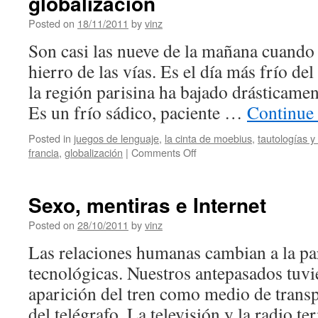
globalización
Posted on
18/11/2011
by
vinz
Son casi las nueve de la mañana cuando 
hierro de las vías. Es el día más frío de
la región parisina ha bajado drásticament
Es un frío sádico, paciente …
Continue
Posted in
juegos de lenguaje
,
la cinta de moebius
,
tautologías y
on
francia
,
globalización
|
Comments Off
Europa
precaria:
los
Sexo, mentiras e Internet
abortos
de
Posted on
28/10/2011
by
vinz
la
Las relaciones humanas cambian a la pa
globalización
tecnológicas. Nuestros antepasados tuvi
aparición del tren como medio de transp
del telégrafo. La televisión y la radio 