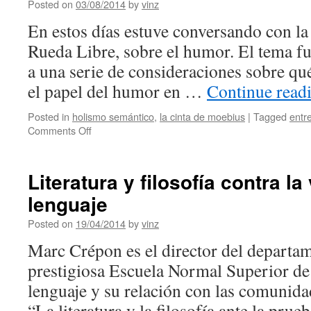
Upton
Posted on
03/08/2014
by
vinz
Sinclair
En estos días estuve conversando con la
Rueda Libre, sobre el humor. El tema fu
a una serie de consideraciones sobre qué
el papel del humor en …
Continue read
Posted in
holismo semántico
,
la cinta de moebius
|
Tagged
entr
on
Comments Off
Sobre
el
humor
Literatura y filosofía contra la
lenguaje
Posted on
19/04/2014
by
vinz
Marc Crépon es el director del departame
prestigiosa Escuela Normal Superior de 
lenguaje y su relación con las comunida
“La literatura y la filosofía ante la pru