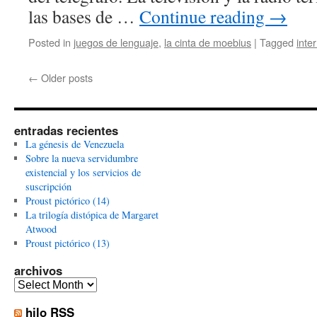
las bases de …
Continue reading
→
Posted in
juegos de lenguaje
,
la cinta de moebius
|
Tagged
inte
←
Older posts
entradas recientes
La génesis de Venezuela
Sobre la nueva servidumbre
existencial y los servicios de
suscripción
Proust pictórico (14)
La trilogía distópica de Margaret
Atwood
Proust pictórico (13)
archivos
archivos
hilo RSS