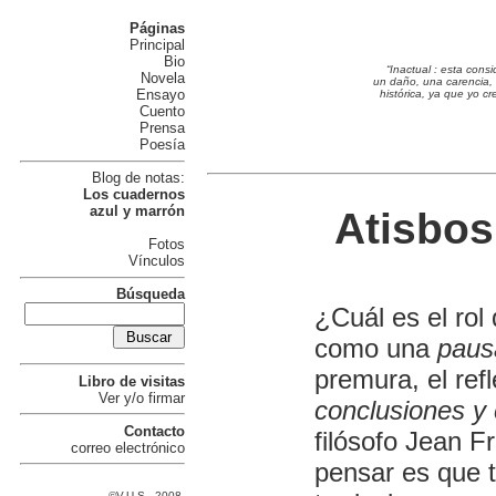
Páginas
Principal
Bio
“Inactual : esta con
Novela
un daño, una carencia, a
Ensayo
histórica, ya que yo c
Cuento
Prensa
Poesía
Blog de notas:
Los cuadernos
azul y marrón
Atisbos
Fotos
Vínculos
Búsqueda
¿Cuál es el rol
como una
paus
premura, el ref
Libro de visitas
Ver y/o firmar
conclusiones y 
Contacto
filósofo Jean F
correo electrónico
pensar es que 
©V.U.S., 2008.